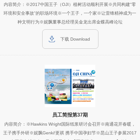
内容简介：※2017中国王子（OJI）植树活动顺利开展※共同构建“零
环境和安全事故”的职场环境※一个王子，一个家※让雷锋精神成为一
种文明行为※妮飘董事总经理吴金龙出席金蝶高峰论坛
下载 Download
员工简报第37期
内容简介：※Hawkins Wright国际纸浆研讨会召开※南通花开春暖，
王子携手外研※妮飘Genki!更祺 携手中国孕妇节※昆山王子参展2017