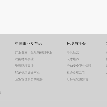
中国事业及产品
环境与社会
产业资材・生活消费财事业
环境经营
功能材料事业
人才培养
资源环境事业
劳动安全卫生管理
印刷信息媒介事业
社会贡献活动
企业管理和公共服务
可持续发展报告
施